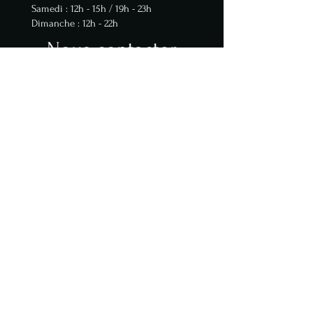
Samedi : 12h - 15h / 19h - 23h
Dimanche : 12h - 22h
Nous contacter
latabledestroys@orange.fr
+33 1 43 28 26 36
Termes et conditions
Politique de confidentialité
Mentions légales
Politique de cookies